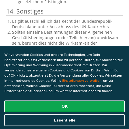
gesetzlichem Fristbeginn.
14. Sonstiges
Es gilt ausschließlich das Recht der Bundesrepublik
Deutschland unter Ausschluss des UN-Kaufrechts.
Sollten einzelne Bestimmungen dieser Allgemeinen
Geschäftsbedingungen (oder Teile hiervon) unwirksam
sein, berührt dies nicht die Wirksamkeit der
Vereinbarung zwischen dem Kunden und Takeaway.com
über die Serviceleistungen oder den Vertrag zwischen
Wir verwenden Cookies und andere Technologien, um Dein
dem Geschäft und dem Kunden.
Benutzererlebnis zu verbessern und zu personalisieren, für Analysen zur
Diese Allgemeinen Geschäftsbedingungen für Kunde
Optimierung und Werbung in Zusammenarbeit mit Dritten. Wir
sind in mehreren Sprachen verfasst und alle Versionen
verwenden unsere eigenen Cookies und Cookies von Dritten. Wenn Du
auf OK klickst, akzeptierst Du die Verwendung aller Cookies. Wir setzen
haben dieselbe Gültigkeit. Wenn zwischen den
immer notwendige Cookies. Wähle
Einstellungen verwalten
, um zu
Versionen ein Konflikt oder eine Inkonsistenz besteht, ist
entscheiden, welche Cookies Du akzeptieren möchtest, um Deine
die englische Version maßgebend.
Präferenzen anzupassen und um weitere Informationen zu finden.
Version 10 — 20-07-2023
OK
Download PDF
Essentielle